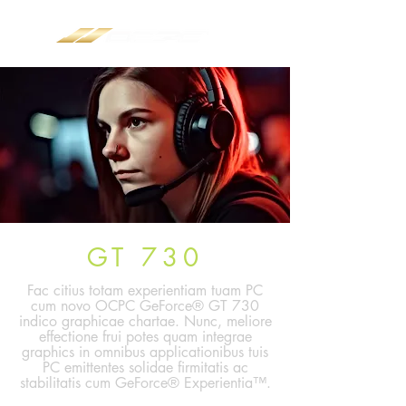
GT 730
Fac citius totam experientiam tuam PC
cum novo OCPC GeForce® GT 730
indico graphicae chartae. Nunc, meliore
effectione frui potes quam integrae
graphics in omnibus applicationibus tuis
PC emittentes solidae firmitatis ac
stabilitatis cum GeForce® Experientia™.