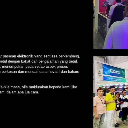
r pasaran elektronik yang sentiasa berkembang,
tul dengan bakat dan pengalaman yang betul.
k menumpukan pada setiap aspek proses
berkesan dan mencari cara inovatif dan baharu
a-bila masa, sila maklumkan kepada kami jika
ami dalam apa jua cara.