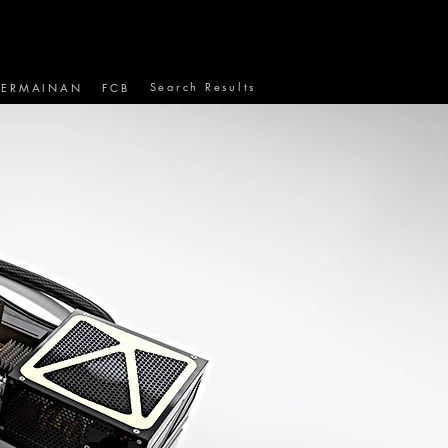
Search Results
PERMAINAN
FCB