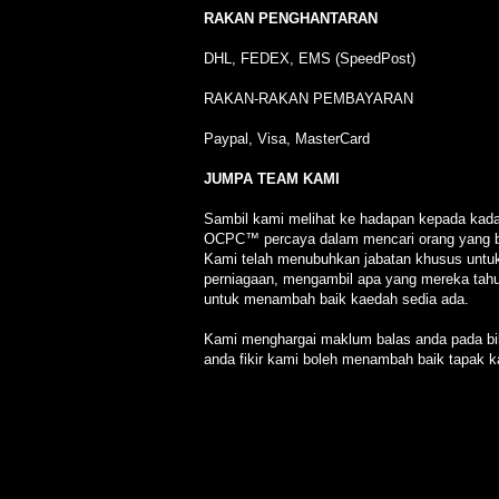
RAKAN PENGHANTARAN
DHL, FEDEX, EMS (SpeedPost)
RAKAN-RAKAN PEMBAYARAN
Paypal, Visa, MasterCard
JUMPA TEAM KAMI
Sambil kami melihat ke hadapan kepada kada
OCPC™ percaya dalam mencari orang yang be
Kami telah menubuhkan jabatan khusus untu
perniagaan, mengambil apa yang mereka tahu 
untuk menambah baik kaedah sedia ada.
Kami menghargai maklum balas anda pada bil
anda fikir kami boleh menambah baik tapak k