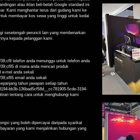
ndingan atau iklan beli-belah Google standard ini
r. Kami menghantar terus dari gudang kami ke
ntuk membayar kos sewa yang tinggi untuk kedai
ggi sesetengah peruncit lain yang membenarkan
nya kepada pelanggan kami.
cfll telefon anda menunggu untuk telefon anda
;cfll5 di mana anda mencari produk
e-mel anda sekali
;sfll5 email anda sekali
epanjang tahun jawapan setiap tahun
3194-bb3b-136bad5cf58d__cc781905-5cde-3194-
iran tentang cara untuk menghubungi kami
ngsi yang boleh dipercayai daripada syarikat
embayaran yang kami menjalinkan hubungan yang