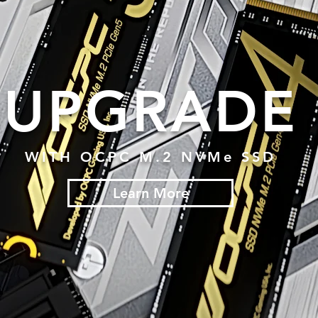
UPGRADE
WITH OCPC M.2 NVMe SSD
Learn More