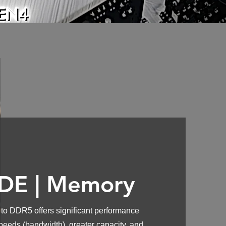
DE |
Memory
o DDR5 offers significant performance
peeds (bandwidth), greater capacity, and