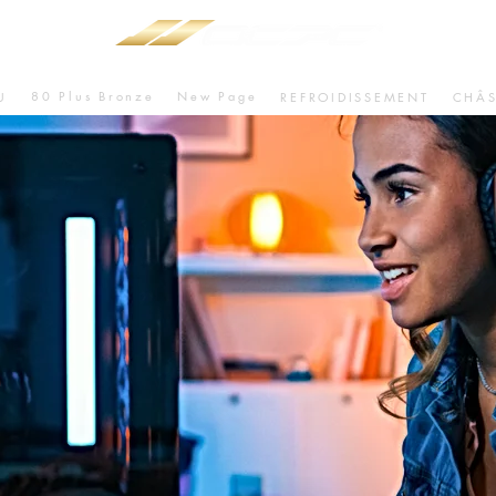
80 Plus Bronze
New Page
U
REFROIDISSEMENT
CHÂS