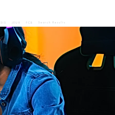
Search Results
SIS
JEUX
FCB