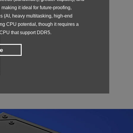
 making it ideal for future-proofing,
 (AI, heavy multitasking, high-end
g CPU potential, though it requires a
 CPU that support DDR5.
e