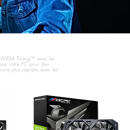
NVIDIA Turing™ avec les
eau votre PC pour des
core plus rapides avec les