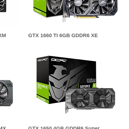
XM
GTX 1660 TI 6GB GDDR6 XE
MX
GTX 1650 4GB GDDR6 Super