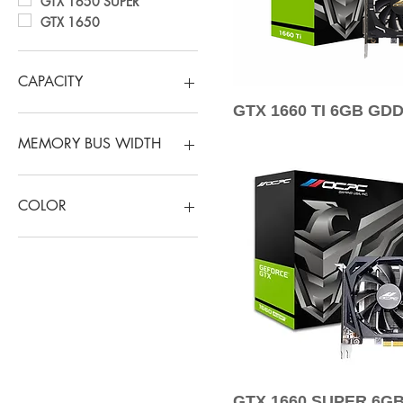
GTX 1650 SUPER
GTX 1650
CAPACITY
GTX 1660 TI 6GB GD
6GB GDDR6
4GB GDDR6
MEMORY BUS WIDTH
4GB GDDR5
192-Bit
COLOR
BLACK
GTX 1660 SUPER 6G