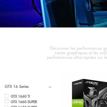
Découvrez les performances gr
cartes graphiques et les or
performances ultra-rapides sur 
Filtrer par
GTX 16 Series
GTX 1660 TI
GTX 1660 SUPER