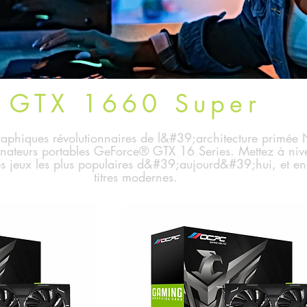
GTX 1660 Super
aphiques révolutionnaires de l&#39;architecture primée 
dinateurs portables GeForce® GTX 16 Series. Mettez à niv
les jeux les plus populaires d&#39;aujourd&#39;hui, et en
titres modernes.