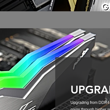
UPGRA
Upgrading from DDR4 t
gains through higher s