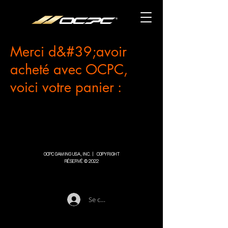
Merci d&#39;avoir
acheté avec OCPC,
voici votre panier :
OCPC GAMING USA, INC. |
COPYRIGHT
RÉSERVÉ © 2022
Se connecter