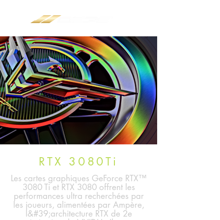
RTX 3080Ti
Les cartes graphiques GeForce RTX™
3080 Ti et RTX 3080 offrent les
performances ultra recherchées par
les joueurs, alimentées par Ampère,
l&#39;architecture RTX de 2e