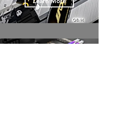
Learn More
Upgrade Memory
Upgrading from DDR4 to DDR5 offers
significant performance gains through