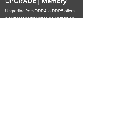
UPGRADE |
Memory
Upgrading from DDR4 to DDR5 offers
significant performance gains through
higher speeds (bandwidth), greater
capacity, and better power efficiency,
making it ideal for future-proofing,
demanding applications (AI, heavy
multitasking, high-end gaming), and
maximizing CPU potential, though it
requires a new motherboard and CPU
that support DDR5.
Learn More