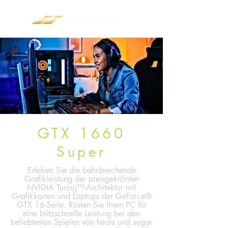
GTX 1660
Super
Erleben Sie die bahnbrechende
Grafikleistung der preisgekrönten
NVIDIA Turing™-Architektur mit
Grafikkarten und Laptops der GeForce®
GTX 16-Serie. Rüsten Sie Ihren PC für
eine blitzschnelle Leistung bei den
beliebtesten Spielen von heute und sogar