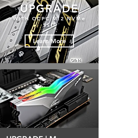
UPGRADE
WITH OCPC M.2 NVMe
SSD
Learn More