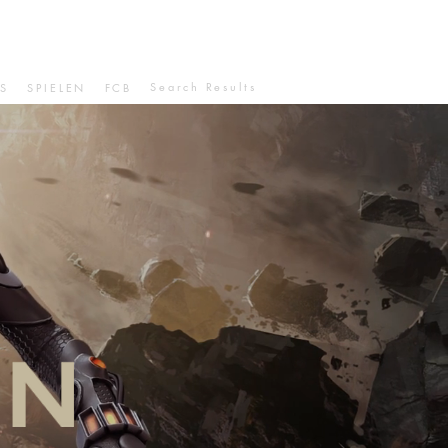
Search Results
S
SPIELEN
FCB