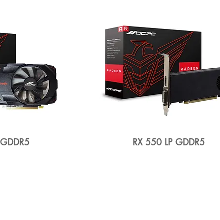
 GDDR5
RX 550 LP GDDR5
CPC GAMING USA, INC. |
URHEBERRECHT VORBEHALTEN © 2022