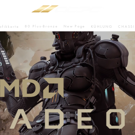
80 Plus-Bronze
New Page
afikkarte
KÜHLUNG
CHASSI