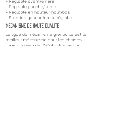
- Réglable avant/arrière
- Réglable gauche/droite
- Réglable en hauteur haut/bas
- Rotation gauche/droite réglable
MÉCANISME DE HAUTE QUALITÉ
Le type de mécanisme grenouille est le
meilleur mécanisme pour les chaises
de jeu/bureau de l&#39;industrie qui
offre l&#39;expérience d&#39;assise la
plus confortable et la plus fiable.