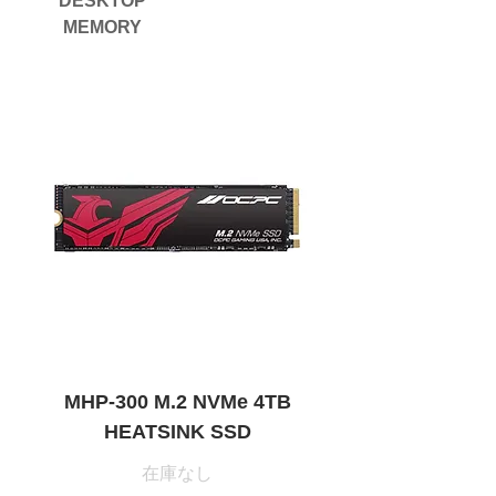
DESKTOP
MEMORY
MHP-300 M.2 NVMe 4TB
MBL-500 M.2 PC
HEATSINK SSD
在庫なし