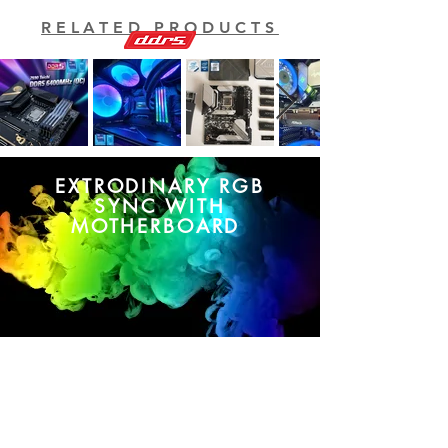
RELATED PRODUCTS
EXTRODINARY RGB
SYNC WITH
MOTHERBOARD