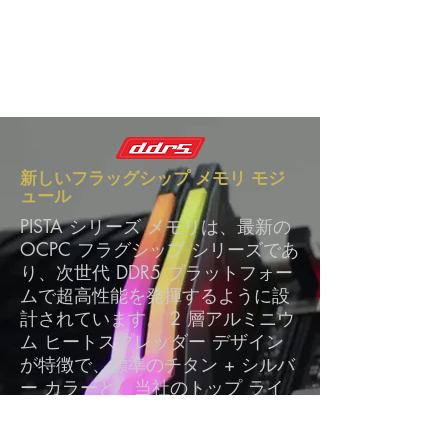
新しいフラッグシップ メモリ モジ
ュール
PISTA シリーズ メモリは、最新の
OCPC フラグシップ シリーズであ
り、次世代 DDR5 プラットフォー
ムで超高性能を発揮するように設
計されています。 2 層アルミニウ
ム ヒートスプレッダー デザイン
が特徴で、標準のチタン + シルバ
ー カラーと、当社のトップ ライ
ン製品である PISTA ブラック ラベ
ルで利用できます。 、高性能シス