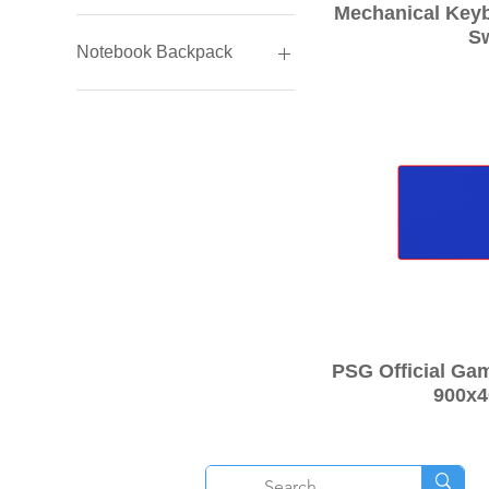
Mechanical Key
PSG Gaming Keyboard
S
Notebook Backpack
PSG Backpack
クイ
PSG Official Ga
900x
O