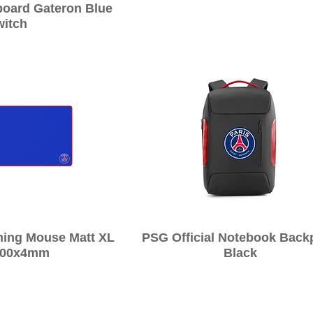
board Gateron Blue
witch
ックビュー
クイックビュー
ming Mouse Matt XL
PSG Official Notebook Back
400x4mm
Black
CPC GAMING USA, INC. |
著作権所有 © 2022