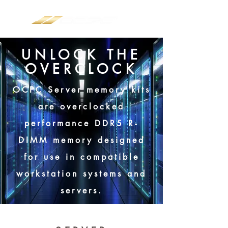
UNLOCK THE
OVERCLOCK
OCPC Server memory kits
are overclocked
performance DDR5 R-
DIMM memory designed
for use in compatible
workstation systems and
servers.