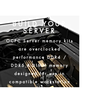
BUILD YOUR
SERVER
OCPC Server memory kits
are overclocked
performance DDR4 /
DDR5 R-DIMM memory
designed for use in
compatible workstation
systems and servers.