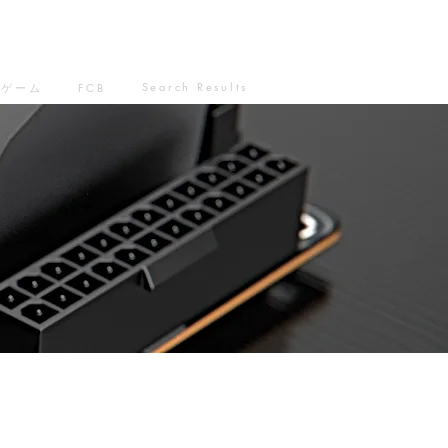
Search Results
ゲーム
FCB