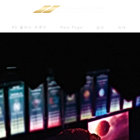
80 플러스 브론즈
New Page
냉각
차대