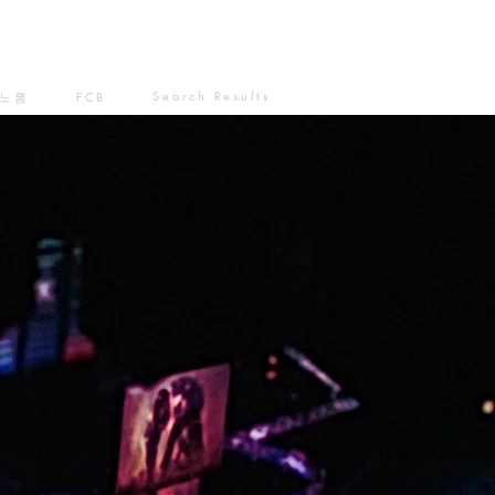
Search Results
노름
FCB