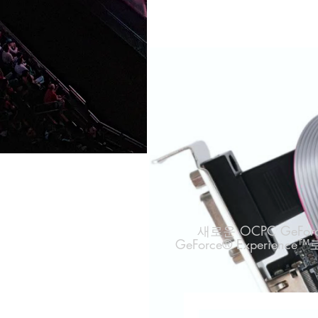
새로운 OCPC GeFo
GeForce® Experi
검색옵션