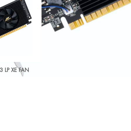
3 LP XE FAN
CPC 게임 미국, INC. | _cc781905-5cde-31914-
COPYRIGHT RESERVED © 2022
제품보기