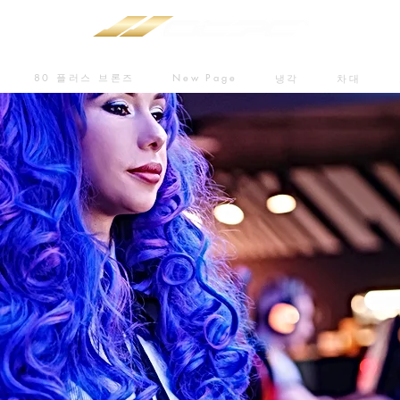
80 플러스 브론즈
New Page
냉각
차대