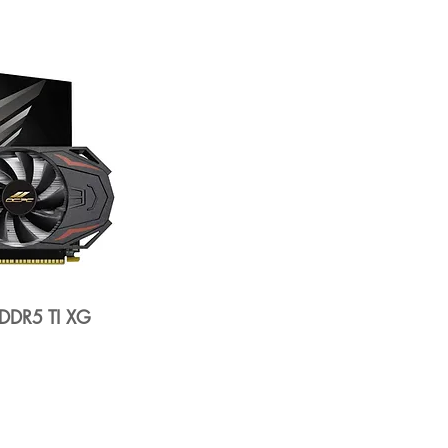
DDR5 TI XG
CPC 게임 미국, INC. | _cc781905-5cde-31914-
COPYRIGHT RESERVED © 2022