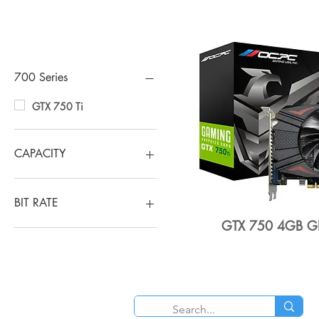
검색옵션
700 Series
GTX 750 Ti
CAPACITY
4GB GDDR5
BIT RATE
GTX 750 4GB G
128-bit
O