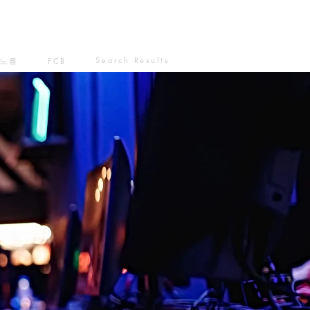
Search Results
노름
FCB