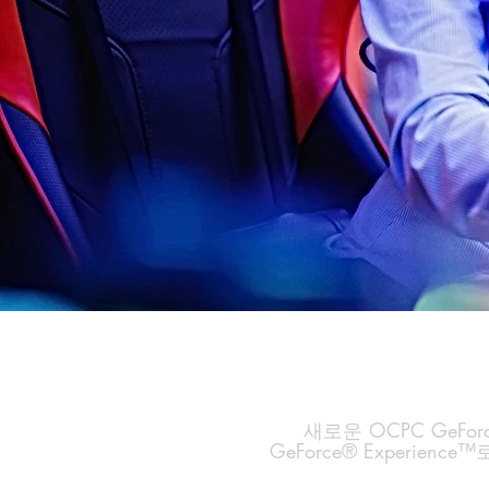
새로운 OCPC GeFo
GeForce® Experi