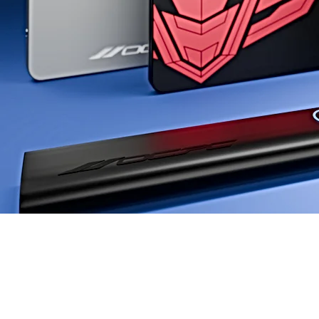
Aggiorna il tuo sistema di ar
un&#39;interfaccia di connessio
caricament