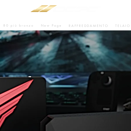
80 più bronzo
New Page
RAFFREDDAMENTO
TELAIO