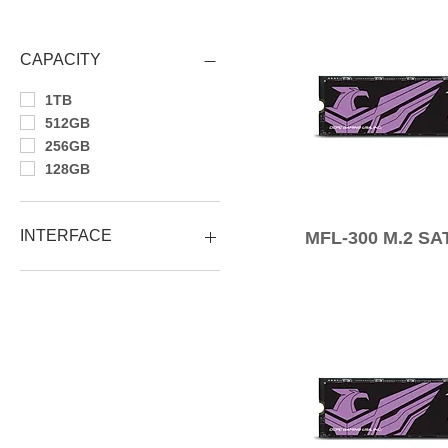
Filtra per
CAPACITY
1TB
512GB
256GB
128GB
INTERFACE
MFL-300 M.2 SA
M.2 2280