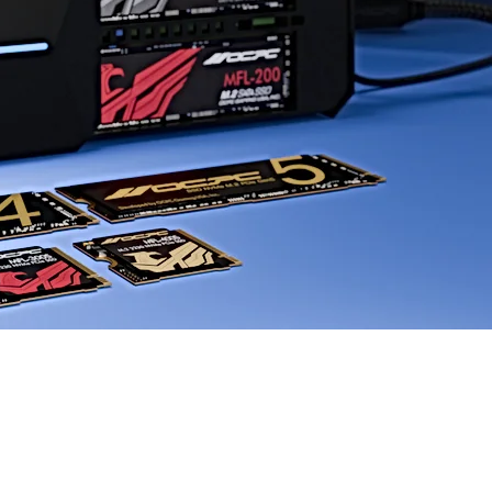
SD con fattore di forma M.2 su
velocizzare i dati e il tempo di
mi desktop.