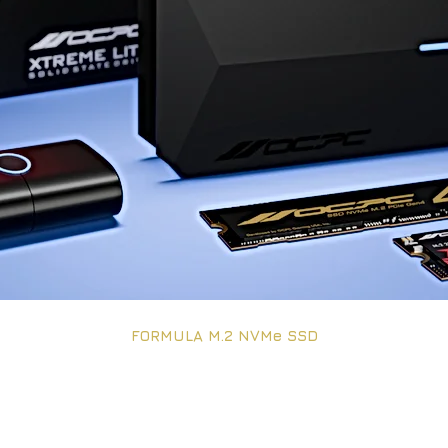
FORMULA M.2 NVMe SSD
chiviazione laptop/desktop con OCPC M.2 NVMe SSD, un piccolo S
ne SATA 6 Gb/s. OCPC M.2 NVMe SSD è l&#39;ideale soluzione per 
o per il gioco quotidiano e il lavoro su notebook, miniPC o siste