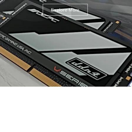
Explore More
CPC GAMING USA, INC. |
COPYRIGHT RISERVATO © 2022