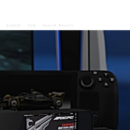
Search Results
GIOCO
FCB