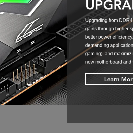
UPGRA
Upgrading from DDR4 t
gains through higher s
better power efficiency,
demanding applications
gaming), and maximizin
new motherboard and
Learn Mor