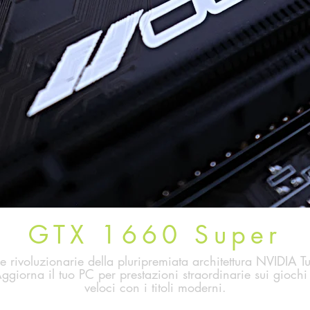
GTX 1660 Super
e rivoluzionarie della pluripremiata architettura NVIDIA 
iorna il tuo PC per prestazioni straordinarie sui giochi
veloci con i titoli moderni.