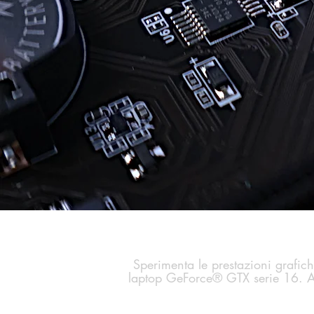
Sperimenta le prestazioni grafich
laptop GeForce® GTX serie 16. Agg