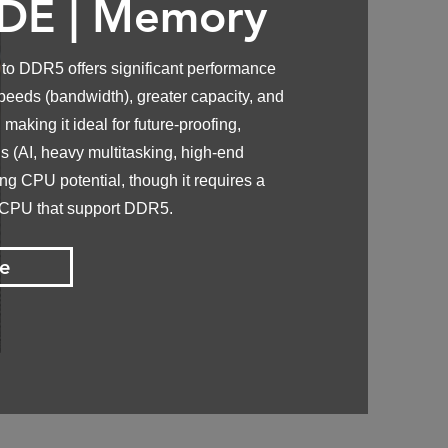
DE |
Memory
o DDR5 offers significant performance
peeds (bandwidth), greater capacity, and
 making it ideal for future-proofing,
 (AI, heavy multitasking, high-end
g CPU potential, though it requires a
 CPU that support DDR5.
e