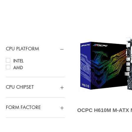
Filtra per
CPU PLATFORM
INTEL
AMD
CPU CHIPSET
H610
B450M
FORM FACTORE
OCPC H610M M-ATX
B550
M-ATX