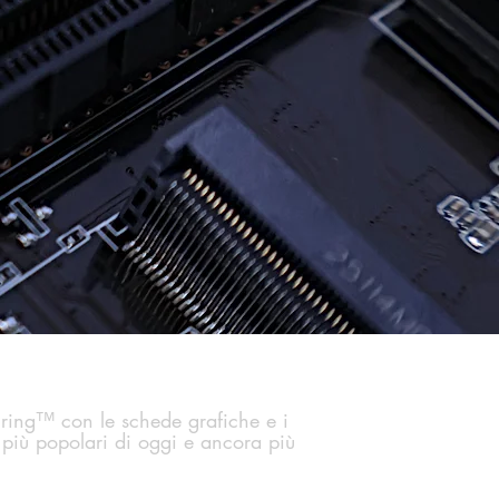
Turing™ con le schede grafiche e i
 più popolari di oggi e ancora più