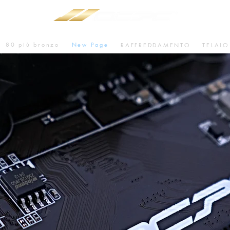
80 più bronzo
New Page
RAFFREDDAMENTO
TELAIO